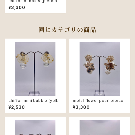
chiffon bubbles (pierce)
¥3,300
同じカテゴリの商品
chiffon mini bubble (yello
metal flower pearl pierce
w)
¥2,530
¥3,300